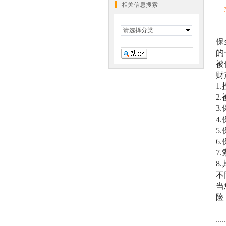
相关信息搜索
请选择分类
保
的
被
财
1.
2.
3.
4.
5.
6.
7.
8.
不
当
险
.....