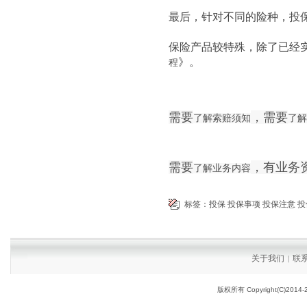
最后，针对不同的险种，投
保险产品较特殊，除了已经
》。
程
需要
，需要
了解索赔须知
了解
需要
，
有业务
了解业务内容
标签：
投保
投保事项
投保注意
投
关于我们
联
|
版权所有 Copyright(C)2014-